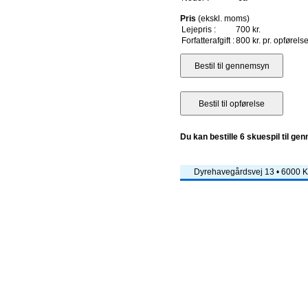
Pris
(ekskl. moms)
Lejepris :
700 kr.
Forfatterafgift :
800 kr. pr. opførels
Du kan bestille 6 skuespil til ge
Dyrehavegårdsvej 13 • 6000 Ko