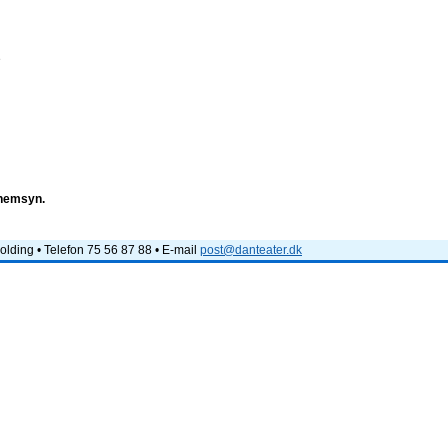
e
nnemsyn.
lding • Telefon 75 56 87 88 • E-mail
post@danteater.dk