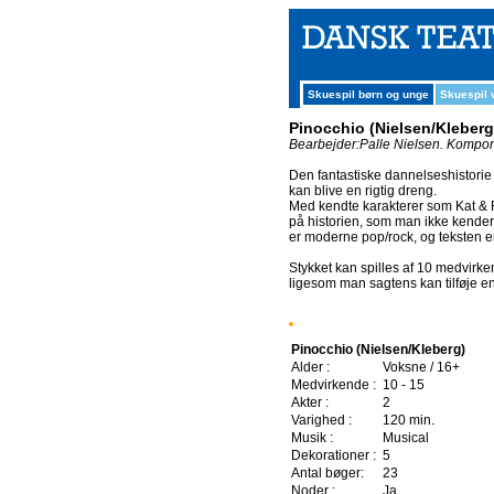
Skuespil børn og unge
Skuespil
Pinocchio (Nielsen/Kleberg
Bearbejder:Palle Nielsen.
Komponi
Den fantastiske dannelseshistori
kan blive en rigtig dreng.
Med kendte karakterer som Kat & 
på historien, som man ikke kender 
er moderne pop/rock, og teksten 
Stykket kan spilles af 10 medvirk
ligesom man sagtens kan tilføje en
Pinocchio (Nielsen/Kleberg)
Alder :
Voksne / 16+
Medvirkende :
10 - 15
Akter :
2
Varighed :
120 min.
Musik :
Musical
Dekorationer :
5
Antal bøger:
23
Noder :
Ja