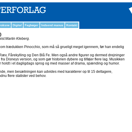
 voksne
Digital
Fagbøger
Indsend manus
Kontakt
)
st:Martin Kleberg.
e om trædukken Pinocchio, som må så grueligt meget igennem, før han endelig
Ræv, Fårekylling og Den Blå Fe. Men også andre figurer og dermed drejninger
fra Disneys version, og som gør historien dybere og tilføjer flere lag. Musikken
er holdt i et dagligdags sprog og med masser af drama, spænding og humor.
ende, men besætningen kan udvides med karakterer op til 15 deltagere,
dnu flere statister ved behov.