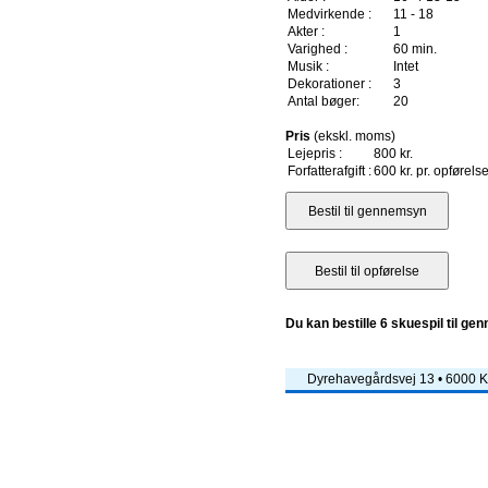
Medvirkende :
11 - 18
Akter :
1
Varighed :
60 min.
Musik :
Intet
Dekorationer :
3
Antal bøger:
20
Pris
(ekskl. moms)
Lejepris :
800 kr.
Forfatterafgift :
600 kr. pr. opførels
Du kan bestille 6 skuespil til ge
Dyrehavegårdsvej 13 • 6000 Ko