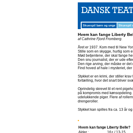
Skuespil børn og unge
Skuespil
Hvem kan fange Liberty Be
af Cathrine Fjord Fromberg.
Året er 1937. Kom med til New York 
Stille som en skygge, hurtig som en
Mød betjentene, der skal fange h
Den snu journalist, der er ude efter 
Den rige arving, der måske er det 
Find hoved af hale i mysteriet, de
Stykket er en krimi, der stiller kr
fortælling, hvor det snart bliver sv
Oprindelig skrevet til et rent pige
på kompromis med kønsopdeling. De
udelukkende piger. Flere af roller
drengeroller.
Stykket kan spilles fra ca. 13 år o
Hvem kan fange Liberty Belle?
Alder :
16+ / 13-15