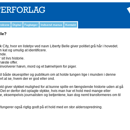
 voksne
Digital
Fagbøger
Indsend manus
Kontakt
lle?
City, hvor en listetyv ved navn Liberty Belle giver politiet grå hår i hovedet.
 kat og umulig at identificere.
ende.
sit livs historie.
næste offer.
r involverer hævn, mord og et børnehjem for piger.
av til både skuespiller og publikum om at holde tungen lige i munden i denne
ært at se, hvem der er god eller ond.
hold giver stykket mulighed for at kunne spille en fængslende historie uden at gå
t er derfor det oplagte stykke, hvis man har et hold med mange eller
ne, eksempelvis journalisten og betjentene, kan dog nemt transformeres om til
g fungerer også rigtig godt på et hold med en stor aldersspredning.