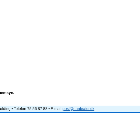
e
nnemsyn.
lding • Telefon 75 56 87 88 • E-mail
post@danteater.dk