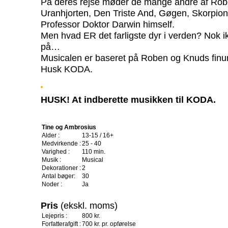
På deres rejse møder de mange andre af Rob
Uranhjorten, Den Triste And, Gøgen, Skorpion
Professor Doktor Darwin himself.
Men hvad ER det farligste dyr i verden? Nok ikk
på…
Musicalen er baseret på Roben og Knuds finurl
Husk KODA.
HUSK! At indberette musikken til KODA.
Tine og Ambrosius
Alder :
13-15 / 16+
Medvirkende :
25 - 40
Varighed :
110 min.
Musik :
Musical
Dekorationer :
2
Antal bøger:
30
Noder :
Ja
Pris
(ekskl. moms)
Lejepris :
800 kr.
Forfatterafgift :
700 kr. pr. opførelse