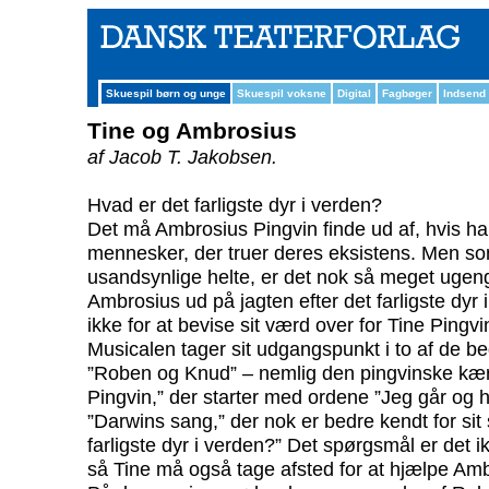
Skuespil børn og unge
Skuespil voksne
Digital
Fagbøger
Indsend
Tine og Ambrosius
af Jacob T. Jakobsen.
Hvad er det farligste dyr i verden?
Det må Ambrosius Pingvin finde ud af, hvis han
mennesker, der truer deres eksistens. Men so
usandsynlige helte, er det nok så meget ugen
Ambrosius ud på jagten efter det farligste dyr
ikke for at bevise sit værd over for Tine Pingvi
Musicalen tager sit udgangspunkt i to af de b
”Roben og Knud” – nemlig den pingvinske kær
Pingvin,” der starter med ordene ”Jeg går og
”Darwins sang,” der nok er bedre kendt for si
farligste dyr i verden?” Det spørgsmål er det ikk
så Tine må også tage afsted for at hjælpe Amb