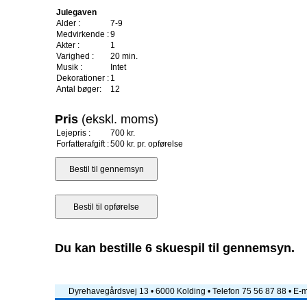
Julegaven
Alder :
7-9
Medvirkende :
9
Akter :
1
Varighed :
20 min.
Musik :
Intet
Dekorationer :
1
Antal bøger:
12
Pris
(ekskl. moms)
Lejepris :
700 kr.
Forfatterafgift :
500 kr. pr. opførelse
Du kan bestille 6 skuespil til gennemsyn.
Dyrehavegårdsvej 13 • 6000 Kolding • Telefon 75 56 87 88 • E-