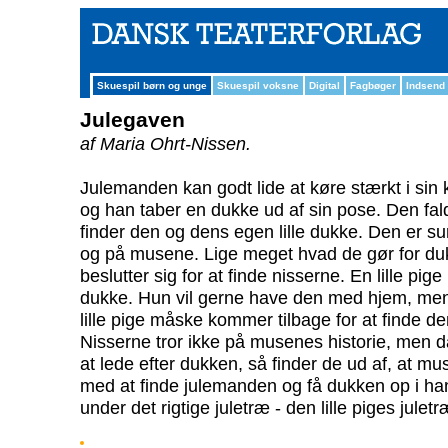
Skuespil børn og unge
Skuespil voksne
Digital
Fagbøger
Indsend
Julegaven
af Maria Ohrt-Nissen.
Julemanden kan godt lide at køre stærkt i sin 
og han taber en dukke ud af sin pose. Den fa
finder den og dens egen lille dukke. Den er s
og på musene. Lige meget hvad de gør for duk
beslutter sig for at finde nisserne. En lille pig
dukke. Hun vil gerne have den med hjem, men 
lille pige måske kommer tilbage for at finde de
Nisserne tror ikke på musenes historie, men 
at lede efter dukken, så finder de ud af, at mu
med at finde julemanden og få dukken op i h
under det rigtige juletræ - den lille piges juletr