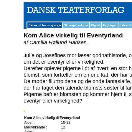
Skuespil børn og unge
Skuespil voksne
Digital
Fagbøger
Indsend
Kom Alice virkelig til Eventyrland
af Camilla Højlund Hansen.
Julie og Josefines mor læser godnathistorie, o
om det er eventyr eller virkelighed.
Derefter oplever pigerne lidt af hvert; en stor 
blomst, som fortæller om en ond kat, der har t
De møder filurtroldene og de onde fantasialfe
der har taget den talende blomsts søster til fa
Pigerne befrier blomsten og kommer hjem til s
eventyr eller virkelighed?
Kom Alice virkelig til Eventyrland
Alder :
10-12
Medvirkende :
12