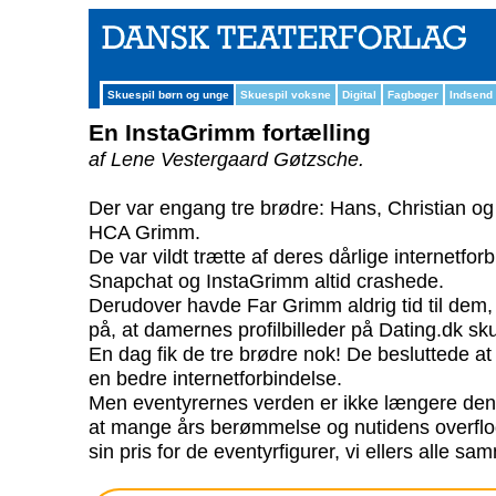
Skuespil børn og unge
Skuespil voksne
Digital
Fagbøger
Indsend
En InstaGrimm fortælling
af Lene Vestergaard Gøtzsche.
Der var engang tre brødre: Hans, Christian og
HCA Grimm.
De var vildt trætte af deres dårlige internetfo
Snapchat og InstaGrimm altid crashede.
Derudover havde Far Grimm aldrig tid til dem, 
på, at damernes profilbilleder på Dating.dk sk
En dag fik de tre brødre nok! De besluttede at 
en bedre internetforbindelse.
Men eventyrernes verden er ikke længere d
at mange års berømmelse og nutidens overflod
sin pris for de eventyrfigurer, vi ellers alle