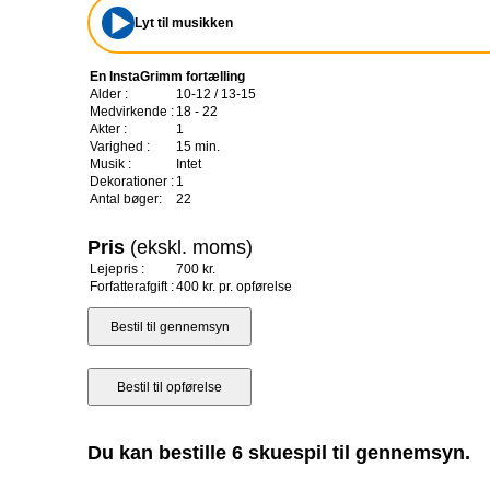
Lyt til musikken
En InstaGrimm fortælling
Alder :
10-12 / 13-15
Medvirkende :
18 - 22
Akter :
1
Varighed :
15 min.
Musik :
Intet
Dekorationer :
1
Antal bøger:
22
Pris
(ekskl. moms)
Lejepris :
700 kr.
Forfatterafgift :
400 kr. pr. opførelse
Du kan bestille 6 skuespil til gennemsyn.