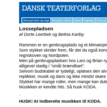
Skuespil børn og unge
Skuespil voksne
Digital
Fagbøger
Indsend
Lossepladsen
af Dorte Leerbek og Betina Karlby.
Rammen er en genbrugsplads og et klimatopmø
Som stykket skrider frem, får det da også kon
regnskoven og Nordpolen.
Men på genbrugspladsen hos Lars og Brian ryger
alligevel stadig i ”småt brændbart”.
Selvom budskabet er tydeligt, opløses den alv
replikker, musik og dans og ikke mindst skøre 
Stykket har mange roller, men mange kan dub
Musikken er kendte hits. Så husk KODA.
HUSK! At indberette musikken til KODA.