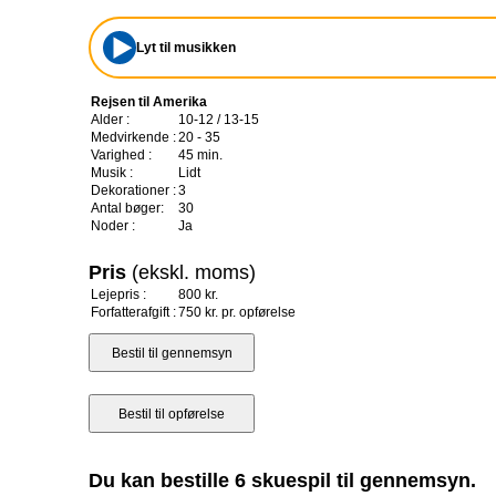
Lyt til musikken
Rejsen til Amerika
Alder :
10-12 / 13-15
Medvirkende :
20 - 35
Varighed :
45 min.
Musik :
Lidt
Dekorationer :
3
Antal bøger:
30
Noder :
Ja
Pris
(ekskl. moms)
Lejepris :
800 kr.
Forfatterafgift :
750 kr. pr. opførelse
Du kan bestille 6 skuespil til gennemsyn.