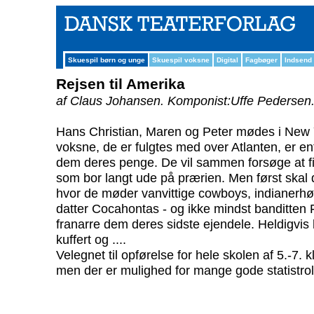
Skuespil børn og unge
Skuespil voksne
Digital
Fagbøger
Indsend
Rejsen til Amerika
af Claus Johansen.
Komponist:Uffe Pedersen
Hans Christian, Maren og Peter mødes i New Y
voksne, de er fulgtes med over Atlanten, er en
dem deres penge. De vil sammen forsøge at f
som bor langt ude på prærien. Men først ska
hvor de møder vanvittige cowboys, indianerh
datter Cocahontas - og ikke mindst banditten 
franarre dem deres sidste ejendele. Heldigvis 
kuffert og ....
Velegnet til opførelse for hele skolen af 5.-7. k
men der er mulighed for mange gode statistroll