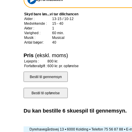
Skyd bare løs...vi tar dilichancen
Alder :
13-15 / 10-12
Medvirkende :
15 - 40
Akter :
1
Varighed :
60 min.
Musik :
Musical
Antal bøger:
40
Pris
(ekskl. moms)
Lejepris :
800 kr.
Forfatterafgift :
600 kr. pr. opførelse
Du kan bestille 6 skuespil til gennemsyn.
Dyrehavegårdsvej 13 • 6000 Kolding • Telefon 75 56 87 88 • E-