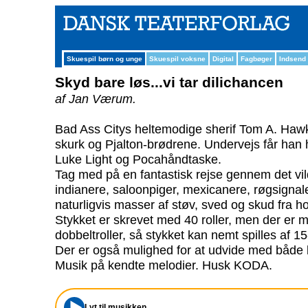
Skuespil børn og unge
Skuespil voksne
Digital
Fagbøger
Indsend
Skyd bare løs...vi tar dilichancen
af Jan Værum.
Bad Ass Citys heltemodige sherif Tom A. Hawk
skurk og Pjalton-brødrene. Undervejs får han
Luke Light og Pocahåndtaske.
Tag med på en fantastisk rejse gennem det v
indianere, saloonpiger, mexicanere, røgsignal
naturligvis masser af støv, sved og skud fra ho
Stykket er skrevet med 40 roller, men der er 
dobbeltroller, så stykket kan nemt spilles af 15
Der er også mulighed for at udvide med både 
Musik på kendte melodier. Husk KODA.
Lyt til musikken