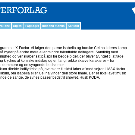
 voksne
Digital
Fagbøger
Indsend manus
Kontakt
programmet X-Factor. Vi følger den pæne Isabella og barske Celina i deres kamp
så byder på andre mere eller mindre talentfulde deltagere. Samtidig med
ghed og venskaber sat på spil for begge piger, der bliver tvunget til at tage
ng krydres af komiske indslag og en lang række skæve karakterer – fra
ede dommere og en syngende bedstemor.
um direkte indflydelse på, hvem der til sidst løber af med sejren i MAX-factor.
kum, om Isabella eller Celina vinder den store finale. Der er ikke lavet musik
v finde de sange, de synes passer bedst til showet. Husk KODA.