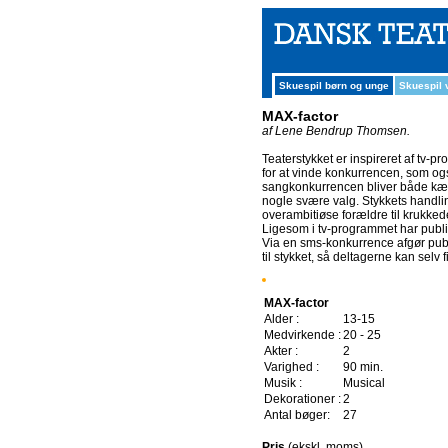
Skuespil børn og unge
Skuespil
MAX-factor
af Lene Bendrup Thomsen.
Teaterstykket er inspireret af tv-
for at vinde konkurrencen, som og
sangkonkurrencen bliver både kærli
nogle svære valg. Stykkets handli
overambitiøse forældre til krukk
Ligesom i tv-programmet har publik
Via en sms-konkurrence afgør publi
til stykket, så deltagerne kan sel
MAX-factor
Alder :
13-15
Medvirkende :
20 - 25
Akter :
2
Varighed :
90 min.
Musik :
Musical
Dekorationer :
2
Antal bøger:
27
Pris
(ekskl. moms)