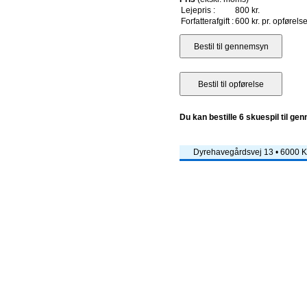
Lejepris :
800 kr.
Forfatterafgift :
600 kr. pr. opførels
Du kan bestille 6 skuespil til ge
Dyrehavegårdsvej 13 • 6000 Ko