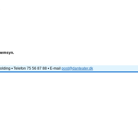
e
nnemsyn.
lding • Telefon 75 56 87 88 • E-mail
post@danteater.dk