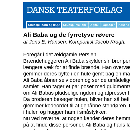
Skuespil børn og unge
Skuespil voksne
Digital
Fagbøger
Indsend
Ali Baba og de fyrretyve røvere
af Jens E. Hansen.
Komponist:Jacob Kragh.
Foregår i det ældgamle Persien.
Brændehuggeren Ali Baba skylder sin bror pe
længere væk for at finde brænde. Han overvær
gemmer deres bytte i en hule gemt bag en ma
Ali Baba åbner selv døren og ser de umådeli
samlet. Han tager et par poser med guldmønte
om Ali Babas pludselige rigdom og afpresser
Da broderen besøger hulen, bliver han så bef
glemmer kodeordet til at genåbne stendøren. 
i hulen og hugger ham i småstykker.
Nu ved røverne, at nogen kender deres hemmel
på at finde disse personer. Ali Baba og hans f