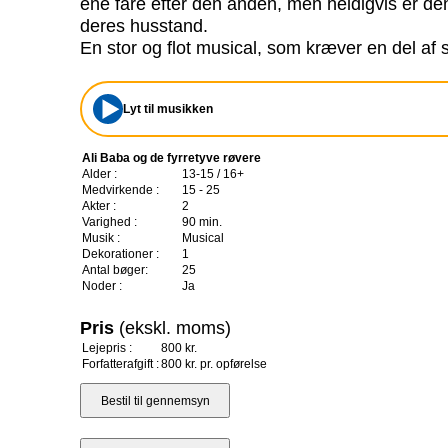
ene fare efter den anden, men heldigvis er de
deres husstand.
En stor og flot musical, som kræver en del af s
Lyt til musikken
Ali Baba og de fyrretyve røvere
Alder :
13-15 / 16+
Medvirkende :
15 - 25
Akter :
2
Varighed :
90 min.
Musik :
Musical
Dekorationer :
1
Antal bøger:
25
Noder :
Ja
Pris
(ekskl. moms)
Lejepris :
800 kr.
Forfatterafgift :
800 kr. pr. opførelse