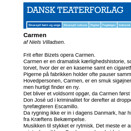
Skuespil børn og unge
Skuespil voksne
Digital
Fagbøger
Indsend
Carmen
af Niels Villadsen.
Frit efter Bizets opera Carmen.
Carmen er en dramatisk kærlighedshistorie, so
torvet, hvor der er en kaserne samt en cigaretf
Pigerne på fabrikken holder ofte pauser sam
Hovedpersonen, Carmen, er en smuk sigøjner, 
men hurtigt finder en ny.
Det bliver et voldsomt opgør, da Carmen først 
Don José ud i kriminalitet for derefter at droppe
tyrefægteren Escamillo.
Da rygning ikke er in i dagens Danmark, har his
fra Kræftens Bekæmpelse.
Musikken til stykket er rytmisk. Det meste er a