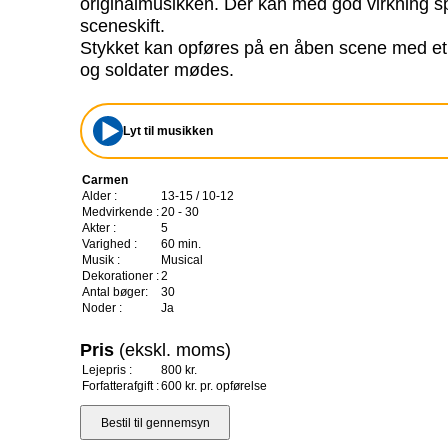
originalmusikken. Der kan med god virkning sp
sceneskift.
Stykket kan opføres på en åben scene med et
og soldater mødes.
Lyt til musikken
Carmen
Alder :
13-15 / 10-12
Medvirkende :
20 - 30
Akter :
5
Varighed :
60 min.
Musik :
Musical
Dekorationer :
2
Antal bøger:
30
Noder :
Ja
Pris
(ekskl. moms)
Lejepris :
800 kr.
Forfatterafgift :
600 kr. pr. opførelse