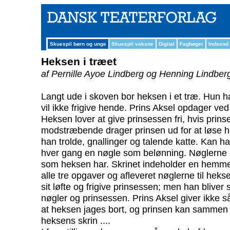
Skuespil børn og unge
Skuespil voksne
Digital
Fagbøger
Indsend
Heksen i træet
af Pernille Ayoe Lindberg og Henning Lindber
Langt ude i skoven bor heksen i et træ. Hun 
vil ikke frigive hende. Prins Aksel opdager ved
Heksen lover at give prinsessen fri, hvis prins
modstræbende drager prinsen ud for at løse 
han trolde, gnallinger og talende katte. Kan h
hver gang en nøgle som belønning. Nøglerne pa
som heksen har. Skrinet indeholder en hemmel
alle tre opgaver og afleveret nøglerne til hekse
sit løfte og frigive prinsessen; men han blive
nøgler og prinsessen. Prins Aksel giver ikke s
at heksen jages bort, og prinsen kan samme
heksens skrin ....