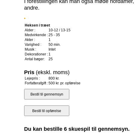
I forestillingen kan man også møde hofdamer,
andre.
Heksen i træet
Alder :
10-12 / 13-15
Medvirkende :
25 - 35
Akter :
1
Varighed :
50 min.
Musik :
Intet
Dekorationer :
1
Antal bøger:
25
Pris
(ekskl. moms)
Lejepris :
800 kr.
Forfatterafgift :
500 kr. pr. opførelse
Du kan bestille 6 skuespil til gennemsyn.