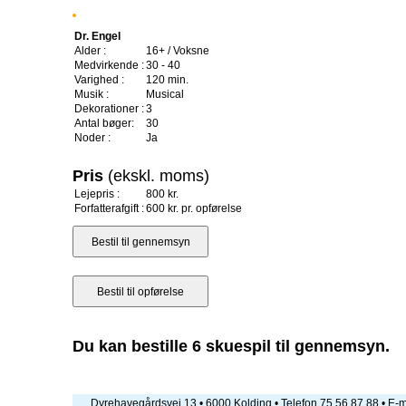
Dr. Engel
Alder :
16+ / Voksne
Medvirkende :
30 - 40
Varighed :
120 min.
Musik :
Musical
Dekorationer :
3
Antal bøger:
30
Noder :
Ja
Pris
(ekskl. moms)
Lejepris :
800 kr.
Forfatterafgift :
600 kr. pr. opførelse
Du kan bestille 6 skuespil til gennemsyn.
Dyrehavegårdsvej 13 • 6000 Kolding • Telefon 75 56 87 88 • E-