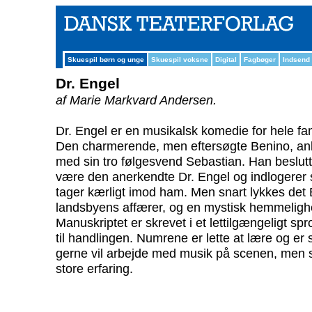
Skuespil børn og unge
Skuespil voksne
Digital
Fagbøger
Indsend
Dr. Engel
af Marie Markvard Andersen.
Dr. Engel er en musikalsk komedie for hele fam
Den charmerende, men eftersøgte Benino, anko
med sin tro følgesvend Sebastian. Han beslutter
være den anerkendte Dr. Engel og indlogerer sig
tager kærligt imod ham. Men snart lykkes det Ben
landsbyens affærer, og en mystisk hemmelighed 
Manuskriptet er skrevet i et lettilgængeligt sp
til handlingen. Numrene er lette at lære og er 
gerne vil arbejde med musik på scenen, men 
store erfaring.