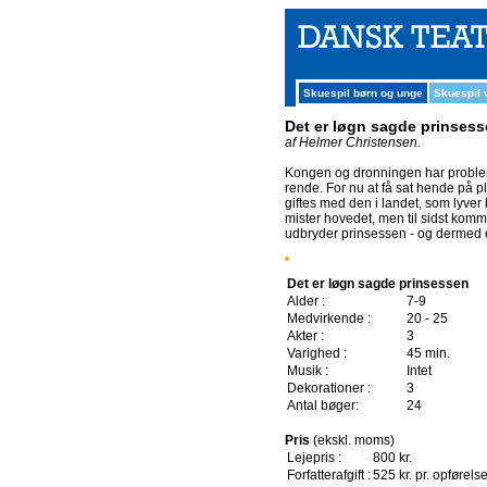
Skuespil børn og unge
Skuespil
Det er løgn sagde prinses
af Helmer Christensen.
Kongen og dronningen har problemer
rende. For nu at få sat hende på 
giftes med den i landet, som lyver 
mister hovedet, men til sidst komm
udbryder prinsessen - og dermed er
Det er løgn sagde prinsessen
Alder :
7-9
Medvirkende :
20 - 25
Akter :
3
Varighed :
45 min.
Musik :
Intet
Dekorationer :
3
Antal bøger:
24
Pris
(ekskl. moms)
Lejepris :
800 kr.
Forfatterafgift :
525 kr. pr. opførels