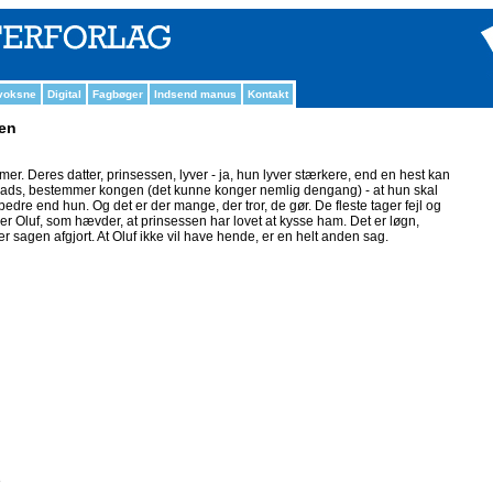
 voksne
Digital
Fagbøger
Indsend manus
Kontakt
sen
. Deres datter, prinsessen, lyver - ja, hun lyver stærkere, end en hest kan
plads, bestemmer kongen (det kunne konger nemlig dengang) - at hun skal
bedre end hun. Og det er der mange, der tror, de gør. De fleste tager fejl og
er Oluf, som hævder, at prinsessen har lovet at kysse ham. Det er løgn,
 sagen afgjort. At Oluf ikke vil have hende, er en helt anden sag.
e