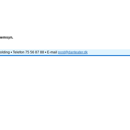
nnemsyn.
lding • Telefon 75 56 87 88 • E-mail
post@danteater.dk