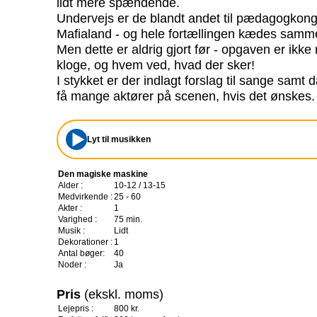
lidt mere spændende.
Undervejs er de blandt andet til pædagogkong
Mafialand - og hele fortællingen kædes sammen
Men dette er aldrig gjort før - opgaven er ikk
kloge, og hvem ved, hvad der sker!
I stykket er der indlagt forslag til sange samt 
få mange aktører på scenen, hvis det ønskes.
Lyt til musikken
Den magiske maskine
Alder :
10-12 / 13-15
Medvirkende :
25 - 60
Akter :
1
Varighed :
75 min.
Musik :
Lidt
Dekorationer :
1
Antal bøger:
40
Noder :
Ja
Pris
(ekskl. moms)
Lejepris :
800 kr.