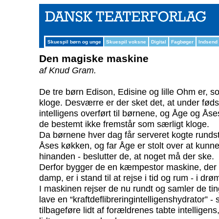
Skuespil børn og unge
Skuespil voksne
Digital
Fagbøger
Indsend
Den magiske maskine
af Knud Gram.
De tre børn Edison, Edisine og lille Ohm er,
kloge. Desværre er der sket det, at under føds
intelligens overført til børnene, og Åge og Åse
de bestemt ikke fremstår som særligt kloge.
Da børnene hver dag får serveret kogte runds
Åses køkken, og far Åge er stolt over at kunn
hinanden - beslutter de, at noget må der ske.
Derfor bygger de en kæmpestor maskine, der 
damp, er i stand til at rejse i tid og rum - i drø
I maskinen rejser de nu rundt og samler de tin
lave en “kraftdeflibreringintelligenshydrator” -
tilbageføre lidt af forældrenes tabte intellig