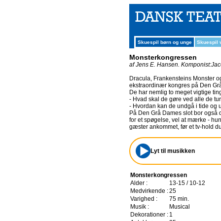
Skuespil børn og unge
Skuespil
Monsterkongressen
af Jens E. Hansen.
Komponist:Jac
Dracula, Frankensteins Monster og 
ekstraordinær kongres på Den Gr
De har nemlig to meget vigtige ting
- Hvad skal de gøre ved alle de tu
- Hvordan kan de undgå i tide og uti
På Den Grå Dames slot bor også de 
for et spøgelse, vel at mærke - 
gæster ankommet, før et tv-hold du
Lyt til musikken
Monsterkongressen
Alder :
13-15 / 10-12
Medvirkende :
25
Varighed :
75 min.
Musik :
Musical
Dekorationer :
1