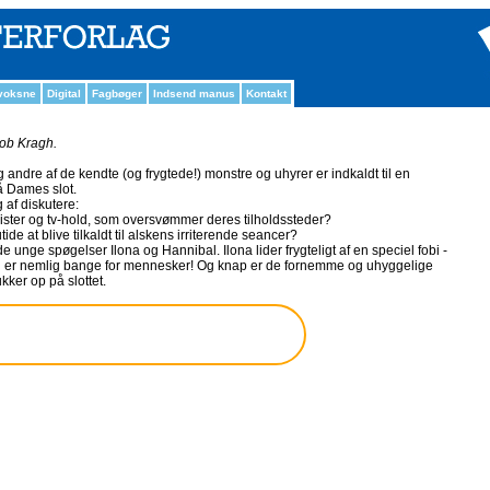
 voksne
Digital
Fagbøger
Indsend manus
Kontakt
ob Kragh.
andre af de kendte (og frygtede!) monstre og uhyrer er indkaldt til en
å Dames slot.
 af diskutere:
rister og tv-hold, som oversvømmer deres tilholdssteder?
de at blive tilkaldt til alskens irriterende seancer?
unge spøgelser Ilona og Hannibal. Ilona lider frygteligt af en speciel fobi -
hun er nemlig bange for mennesker! Og knap er de fornemme og uhyggelige
kker op på slottet.