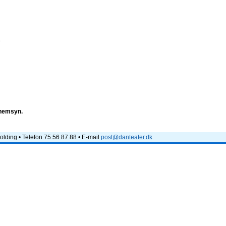
e
nnemsyn.
lding • Telefon 75 56 87 88 • E-mail
post@danteater.dk