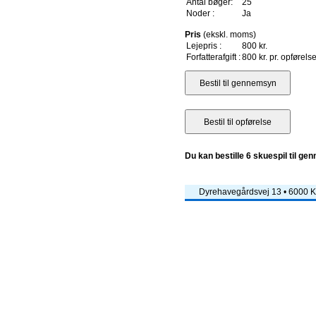
Antal bøger:
25
Noder :
Ja
Pris
(ekskl. moms)
Lejepris :
800 kr.
Forfatterafgift :
800 kr. pr. opførels
Du kan bestille 6 skuespil til ge
Dyrehavegårdsvej 13 • 6000 Ko