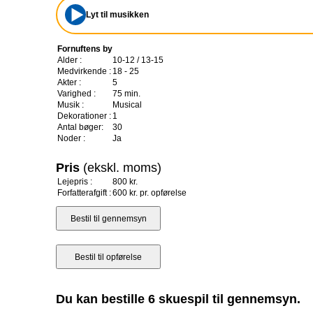
Lyt til musikken
Fornuftens by
Alder :
10-12 / 13-15
Medvirkende :
18 - 25
Akter :
5
Varighed :
75 min.
Musik :
Musical
Dekorationer :
1
Antal bøger:
30
Noder :
Ja
Pris
(ekskl. moms)
Lejepris :
800 kr.
Forfatterafgift :
600 kr. pr. opførelse
Du kan bestille 6 skuespil til gennemsyn.