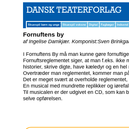
Skuespil børn og unge
Skuespil voksne
Digital
Fagbøger
Indsend
Fornuftens by
af Ingelise Damkjær.
Komponist:Sven Brinkga
I Fornuftens By må man kunne gøre fornuftige ti
Fornuftsreglementet siger, at man f.eks. ikke
historier, skrive digte, have kæledyr og en he
Overtræder man reglementet, kommer man på 
Det er meget svært at overholde reglementet,
En musical med mundrette replikker og iørefa
Til musicalen er der udgivet en CD, som kan 
selve opførelsen.