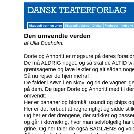
Skuespil børn og unge
Skuespil voksne
Digital
Fagbøger
Indsend
Den omvendte verden
af Ulla Dueholm.
Dorte og Annbritt er møgsure på deres forældr
De må ALDRIG noget, og så skal de ALTID tvi
grøntsagerne og lave lektier og alt sådan noge
Så nu rejser de hjemmefra!
De falder i søvn i en skov, og da de vågner ige
på dem. De tager Dorte og Annbritt med til der
omvendt:
Her er bananer og blomkål usundt og chips og
Her er det forbudt at regne rigtigt og sidde still
Og her er det drengene, der strikker og passe
og går i klovnekrig, hvor man selvfølgelig har
grine. Og her taler de også BAGLÆNS og vol