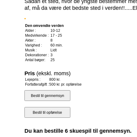
Sådan et sted, hvor de yngste bestemmer mest, o
af, må da være det bedste sted i verden!!.....El
Den omvendte verden
Alder :
10-12
Medvirkende :
17 - 25
Akter :
8
Varighed :
60 min.
Musik :
Lidt
Dekorationer :
3
Antal bøger:
25
Pris
(ekskl. moms)
Lejepris :
800 kr.
Forfatterafgift :
500 kr. pr. opførelse
Du kan bestille 6 skuespil til gennemsyn.