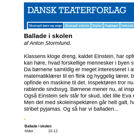
Skuespil børn og unge
Skuespil voksne
Digital
Fagbøger
Indsend
Ballade i skolen
af Anton Stormlund.
Klassens kloge dreng, kaldet Einstein, har o
kan høre, hvad forskellige mennesker i byen s
Da børnene samtidig er meget interesseret i a
matematiklærer til en flink og hyggelig lærer, 
opfinde en maskine til det. Inspektøren tror n
rablende sindssyg. Børnene mener nu, at ins
Også Einstein selv står for skud, idet lille E
Men det med skoleinspektøren går helt galt, han
stribet pyjamas. Og så har vi balladen...
Ballade i skolen
Alder :
10-12