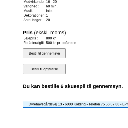
Medvirkende :
16 - 20
Varighed :
60 min.
Musik :
Intet
Dekorationer :
1
Antal bøger:
20
Pris
(ekskl. moms)
Lejepris :
800 kr.
Forfatterafgift :
500 kr. pr. opførelse
Du kan bestille 6 skuespil til gennemsyn.
Dyrehavegårdsvej 13 • 6000 Kolding • Telefon 75 56 87 88 • E-