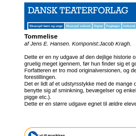
Skuespil børn og unge
Skuespil voksne
Digital
Fagbøger
Indsend
Tommelise
af Jens E. Hansen.
Komponist:Jacob Kragh.
Dette er en ny udgave af den dejlige historie
gruelig meget igennem, før hun finder sig et g
Forfatteren er tro mod originalversionen, og de
forestillingen.
Det er lidt af et udstyrsstykke med de mange d
benytte sig af sminkning, bevægelser og enke
pigge etc.).
Dette er en større udgave egnet til ældre eleve
Lyt til musikken