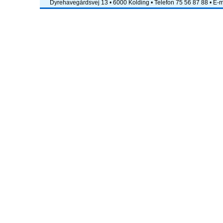
Dyrehavegårdsvej 13 • 6000 Kolding • Telefon 75 56 87 88 • E-