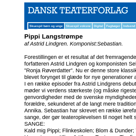
Skuespil børn og unge
Skuespil voksne
Digital
Fagbøger
Indsend
Pippi Langstrømpe
af Astrid Lindgren.
Komponist:Sebastian.
Forestillingen er et resultat af det fremrage
forfatteren Astrid Lindgren og komponisten S
”Ronja Røverdatter”. Nu er denne store klassik
blevet forynget til glæde for nye generationer 
I en række episoder fra Astrid Lindgrens deb
møder vi verdens stærkeste (og måske rigeste
genvordigheder med de svenske myndigheder, 
forældre, sekunderet af de langt mere traditi
Annika. Sebastian har skrevet en række iørefa
sange, der gør teateroplevelsen til noget helt s
SANGE:
Kald mig Pippi; Flinkeskolen; Blom & Dunder;