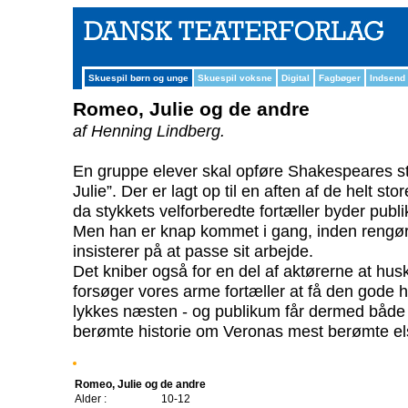
Skuespil børn og unge
Skuespil voksne
Digital
Fagbøger
Indsend
Romeo, Julie og de andre
af Henning Lindberg.
En gruppe elever skal opføre Shakespeares s
Julie”. Der er lagt op til en aften af de helt stor
da stykkets velforberedte fortæller byder pu
Men han er knap kommet i gang, inden rengør
insisterer på at passe sit arbejde.
Det kniber også for en del af aktørerne at husk
forsøger vores arme fortæller at få den gode hi
lykkes næsten - og publikum får dermed både
berømte historie om Veronas mest berømte e
Romeo, Julie og de andre
Alder :
10-12