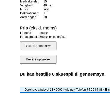
Medvirkende :
15
Varighed :
40 min.
Musik :
Intet
Dekorationer :
1
Antal bøger:
20
Pris
(ekskl. moms)
Lejepris :
800 kr.
Forfatterafgift :
500 kr. pr. opførelse
Du kan bestille 6 skuespil til gennemsyn.
Dyrehavegårdsvej 13 • 6000 Kolding • Telefon 75 56 87 88 • E-