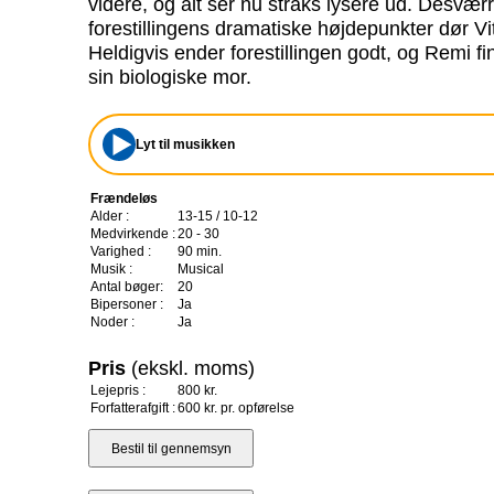
videre, og alt ser nu straks lysere ud. Desværre 
forestillingens dramatiske højdepunkter dør Vit
Heldigvis ender forestillingen godt, og Remi fi
sin biologiske mor.
Lyt til musikken
Frændeløs
Alder :
13-15 / 10-12
Medvirkende :
20 - 30
Varighed :
90 min.
Musik :
Musical
Antal bøger:
20
Bipersoner :
Ja
Noder :
Ja
Pris
(ekskl. moms)
Lejepris :
800 kr.
Forfatterafgift :
600 kr. pr. opførelse