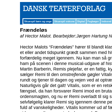
Skuespil børn og unge
Skuespil voksne
Digital
Fagbøger
Indsend
Frændeløs
af Hector Malot.
Bearbejder:Jørgen Hartung N
Hector Malots “Frændeløs” hører til blandt klas
et eller andet tidspunkt grædt sammen med h
forfærdelig meget igennem. Nu kan man så g
ham på scenen i denne musical-udgave af hist
Martin Barberin, Remis plejefar, er en fattig, 
sælger Remi til den omstrejfende gøgler Vita
rundt og tjener til dagen og vejen ved at optr
Naturligvis går det galt! Vitalis, som er en ret
fængsel, da han forsvarer Remi imod en bruta
ordensmagten, og nu er Remi overladt til sig s
selvfølgelig klarer Remi sig igennem denne pe
fuld af vanskeligheder. Vitalis kommer ud af