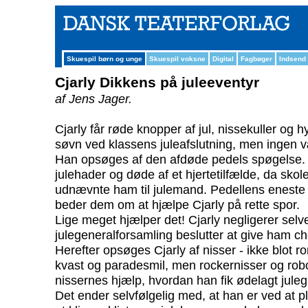
Skuespil børn og unge
Skuespil voksne
Digital
Fagbøger
Indsend
Cjarly Dikkens på juleeventyr
af Jens Jager.
Cjarly får røde knopper af jul, nissekuller og h
søvn ved klassens juleafslutning, men ingen 
Han opsøges af den afdøde pedels spøgelse. 
julehader og døde af et hjertetilfælde, da skol
udnævnte ham til julemand. Pedellens eneste 
beder dem om at hjælpe Cjarly på rette spor.
Lige meget hjælper det! Cjarly negligerer sel
julegeneralforsamling beslutter at give ham c
Herefter opsøges Cjarly af nisser - ikke blot 
kvast og paradesmil, men rockernisser og rob
nissernes hjælp, hvordan han fik ødelagt jul
Det ender selvfølgelig med, at han er ved at pl