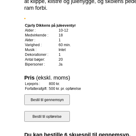
at klippe, klistre og julehygge, og skolens pede
ram forbi.
Cjarly Dikkens på juleeventyr
Alder :
10-12
Medvirkende :
18
Akter :
1
Varighed :
60 min.
Musik :
Intet
Dekorationer :
1
Antal bøger:
20
Bipersoner :
Ja
Pris
(ekskl. moms)
Lejepris :
800 kr.
Forfatterafgift :
500 kr. pr. opførelse
Du kan bestille 6 skuespil til gennemsyn.