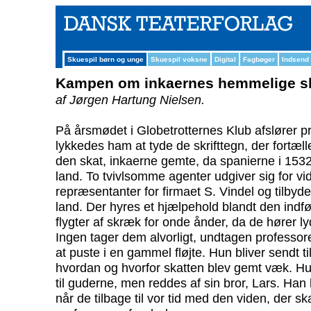
Skuespil børn og unge
Skuespil voksne
Digital
Fagbøger
Indsend
Kampen om inkaernes hemmelige s
af Jørgen Hartung Nielsen.
På årsmødet i Globetrotternes Klub afslører pr
lykkedes ham at tyde de skrifttegn, der fortæl
den skat, inkaerne gemte, da spanierne i 1532
land. To tvivlsomme agenter udgiver sig for vi
repræsentanter for firmaet S. Vindel og tilbyder
land. Der hyres et hjælpehold blandt den indf
flygter af skræk for onde ånder, da de hører l
Ingen tager dem alvorligt, undtagen professore
at puste i en gammel fløjte. Hun bliver sendt ti
hvordan og hvorfor skatten blev gemt væk. Hun
til guderne, men reddes af sin bror, Lars. Han h
når de tilbage til vor tid med den viden, der skal