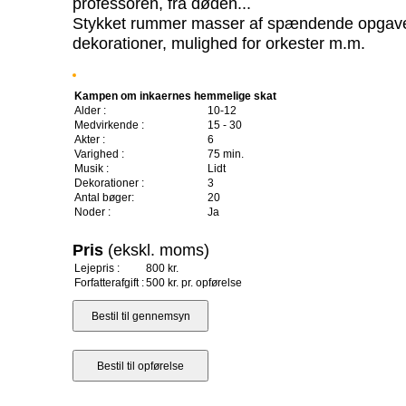
professoren, fra døden...
Stykket rummer masser af spændende opgaver:
dekorationer, mulighed for orkester m.m.
Kampen om inkaernes hemmelige skat
Alder :
10-12
Medvirkende :
15 - 30
Akter :
6
Varighed :
75 min.
Musik :
Lidt
Dekorationer :
3
Antal bøger:
20
Noder :
Ja
Pris
(ekskl. moms)
Lejepris :
800 kr.
Forfatterafgift :
500 kr. pr. opførelse