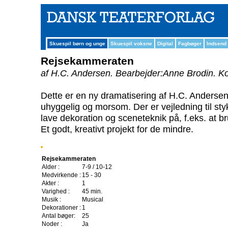
Skuespil børn og unge
Skuespil voksne
Digital
Fagbøger
Indsend
Rejsekammeraten
af H.C. Andersen.
Bearbejder:Anne Brodin.
Ko
Dette er en ny dramatisering af H.C. Anderse
uhyggelig og morsom. Der er vejledning til sty
lave dekoration og sceneteknik på, f.eks. at bru
Et godt, kreativt projekt for de mindre.
Rejsekammeraten
Alder :
7-9 / 10-12
Medvirkende :
15 - 30
Akter :
1
Varighed :
45 min.
Musik :
Musical
Dekorationer :
1
Antal bøger:
25
Noder :
Ja