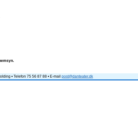
e
nnemsyn.
lding • Telefon 75 56 87 88 • E-mail
post@danteater.dk