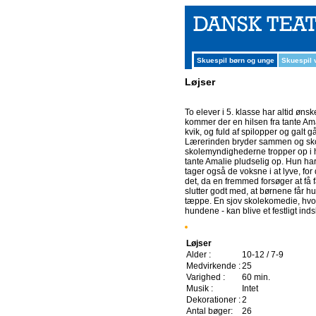
Skuespil børn og unge
Skuespil
Løjser
To elever i 5. klasse har altid øns
kommer der en hilsen fra tante Ama
kvik, og fuld af spilopper og galt 
Lærerinden bryder sammen og skol
skolemyndighederne tropper op i hj
tante Amalie pludselig op. Hun har
tager også de voksne i at lyve, for 
det, da en fremmed forsøger at få f
slutter godt med, at børnene får hu
tæppe. En sjov skolekomedie, hvor
hundene - kan blive et festligt indsl
Løjser
Alder :
10-12 / 7-9
Medvirkende :
25
Varighed :
60 min.
Musik :
Intet
Dekorationer :
2
Antal bøger:
26