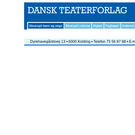
Skuespil børn og unge
Skuespil voksne
Digital
Fagbøger
Indsend
Dyrehavegårdsvej 13 • 6000 Kolding • Telefon 75 56 87 88 • E-