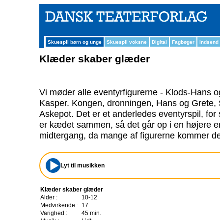
Skuespil børn og unge
Skuespil voksne
Digital
Fagbøger
Indsend
Klæder skaber glæder
Vi møder alle eventyrfigurerne - Klods-Hans 
Kasper. Kongen, dronningen, Hans og Grete,
Askepot. Det er et anderledes eventyrspil, for 
er kædet sammen, så det går op i en højere e
midtergang, da mange af figurerne kommer de
Lyt til musikken
Klæder skaber glæder
Alder :
10-12
Medvirkende :
17
Varighed :
45 min.