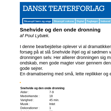
Skuespil børn og unge
Skuespil voksne
Digital
Fagbøger
Indsend
Snehvide og den onde dronning
af Poul Lybæk.
I denne bearbejdelse oplever vi al dramatikk
forsøg på at slå Snehvide ihjel og al sødmen v
dronningen selv. Her allierer dronningen sig 
ondskab, men gode magter viser gennem den l
gode sejrer.
En dramatisering med små, lette replikker og e
Snehvide og den onde dronning
Alder :
7-9
Medvirkende :
18
Varighed :
45 min.
Musik :
Intet
Dekorationer :
1