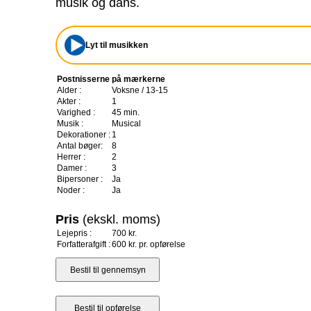
musik og dans.
Lyt til musikken
Postnisserne på mærkerne
Alder :
Voksne / 13-15
Akter :
1
Varighed :
45 min.
Musik :
Musical
Dekorationer :
1
Antal bøger:
8
Herrer :
2
Damer :
3
Bipersoner :
Ja
Noder :
Ja
Pris
(ekskl. moms)
Lejepris :
700 kr.
Forfatterafgift :
600 kr. pr. opførelse