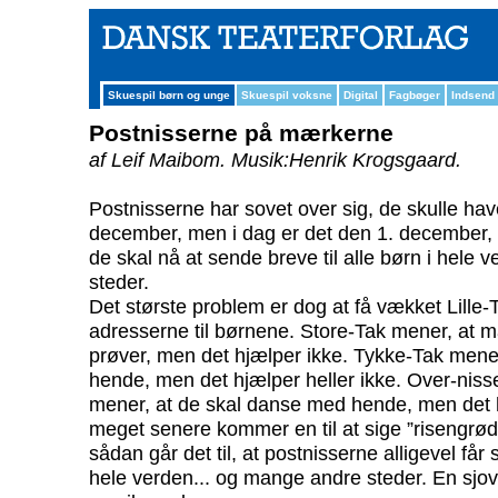
Skuespil børn og unge
Skuespil voksne
Digital
Fagbøger
Indsend
Postnisserne på mærkerne
af Leif Maibom.
Musik:Henrik Krogsgaard.
Postnisserne har sovet over sig, de skulle hav
december, men i dag er det den 1. december, s
de skal nå at sende breve til alle børn i hele
steder.
Det største problem er dog at få vækket Lille
adresserne til børnene. Store-Tak mener, at m
prøver, men det hjælper ikke. Tykke-Tak mener, 
hende, men det hjælper heller ikke. Over-nis
mener, at de skal danse med hende, men det h
meget senere kommer en til at sige ”risengrød
sådan går det til, at postnisserne alligevel får 
hele verden... og mange andre steder. En sjov, 