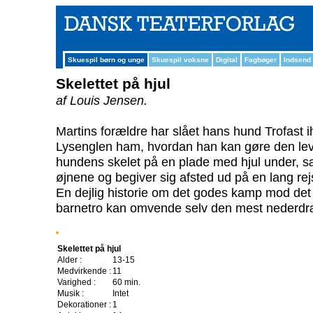
Skuespil børn og unge
Skuespil voksne
Digital
Fagbøger
Indsend
Skelettet på hjul
af Louis Jensen.
Martins forældre har slået hans hund Trofast i
Lysenglen ham, hvordan han kan gøre den lev
hundens skelet på en plade med hjul under, sæt
øjnene og begiver sig afsted ud på en lang rej
En dejlig historie om det godes kamp mod det
barnetro kan omvende selv den mest nederdræ
Skelettet på hjul
Alder :
13-15
Medvirkende :
11
Varighed :
60 min.
Musik :
Intet
Dekorationer :
1