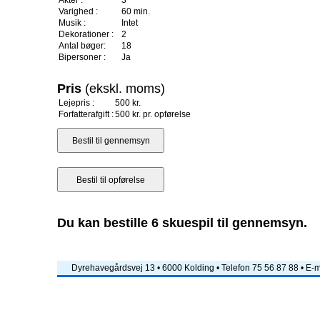
Akter :
3
Varighed :
60 min.
Musik :
Intet
Dekorationer :
2
Antal bøger:
18
Bipersoner :
Ja
Pris
(ekskl. moms)
Lejepris :
500 kr.
Forfatterafgift :
500 kr. pr. opførelse
Du kan bestille 6 skuespil til gennemsyn.
Dyrehavegårdsvej 13 • 6000 Kolding • Telefon 75 56 87 88 • E-