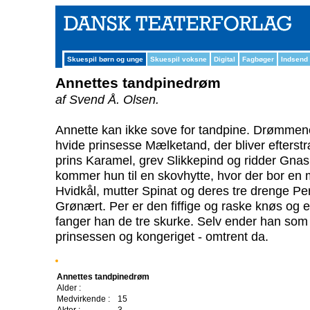
Skuespil børn og unge
Skuespil voksne
Digital
Fagbøger
Indsend
Annettes tandpinedrøm
af Svend Å. Olsen.
Annette kan ikke sove for tandpine. Drømmen
hvide prinsesse Mælketand, der bliver efterstr
prins Karamel, grev Slikkepind og ridder Gnask
kommer hun til en skovhytte, hvor der bor en m
Hvidkål, mutter Spinat og deres tre drenge Pe
Grønært. Per er den fiffige og raske knøs og
fanger han de tre skurke. Selv ender han som
prinsessen og kongeriget - omtrent da.
Annettes tandpinedrøm
Alder :
Medvirkende :
15