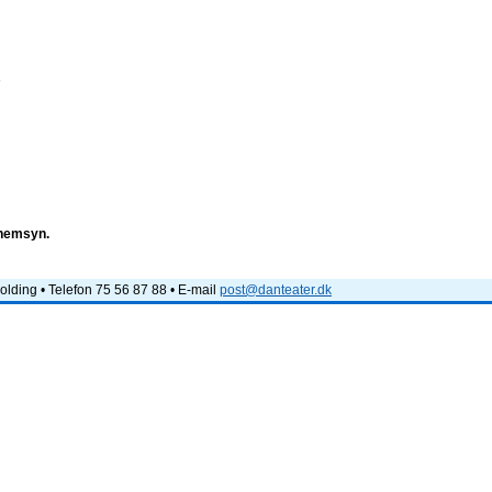
e
nnemsyn.
lding • Telefon 75 56 87 88 • E-mail
post@danteater.dk