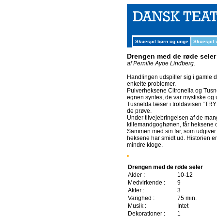
Skuespil børn og unge
Skuespil
Drengen med de røde seler
af Pernille Ayoe Lindberg.
Handlingen udspiller sig i gamle da
enkelte problemer.
Pulverheksene Citronella og Tusne
egnen syntes, de var mystiske og u
Tusnelda læser i troldavisen “TRYL
de prøve.
Under tilvejebringelsen af de mang
killemandgoghønen, får heksene og
Sammen med sin far, som udgiver s
heksene har smidt ud. Historien e
mindre kloge.
Drengen med de røde seler
Alder :
10-12
Medvirkende :
9
Akter :
3
Varighed :
75 min.
Musik :
Intet
Dekorationer :
1