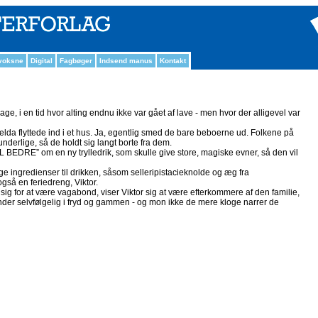
 voksne
Digital
Fagbøger
Indsend manus
Kontakt
ge, i en tid hvor alting endnu ikke var gået af lave - men hvor der alligevel var
lda flyttede ind i et hus. Ja, egentlig smed de bare beboerne ud. Folkene på
nderlige, så de holdt sig langt borte fra dem.
 BEDRE” om en ny trylledrik, som skulle give store, magiske evner, så den vil
e ingredienser til drikken, såsom selleripistacieknolde og æg fra
så en feriedreng, Viktor.
ig for at være vagabond, viser Viktor sig at være efterkommere af den familie,
nder selvfølgelig i fryd og gammen - og mon ikke de mere kloge narrer de